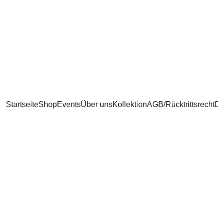
GRATIS Versand ab 100€ EInkaufswert
Startseite
Shop
Events
Über uns
Kollektion
AGB/Rücktrittsrecht