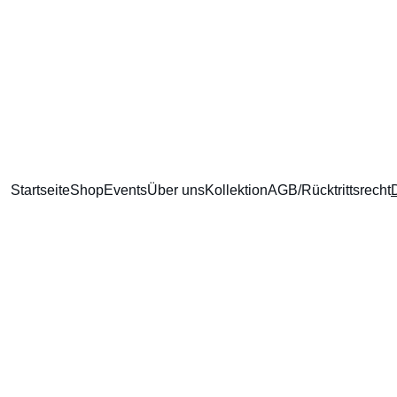
GRATIS Versand ab 100€ EInkaufswert
Startseite
Shop
Events
Über uns
Kollektion
AGB/Rücktrittsrecht